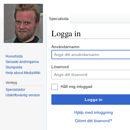
Specialsida
Logga in
Hoppa till:
navigering
,
sök
Användarnamn
Huvudsida
Senaste ändringarna
Lösenord
Slumpsida
Help about MediaWiki
Verktyg
Håll mig inloggad
Specialsidor
Utskriftsvänlig version
Logga in
Hjälp med inloggning
Glömt ditt lösenord?