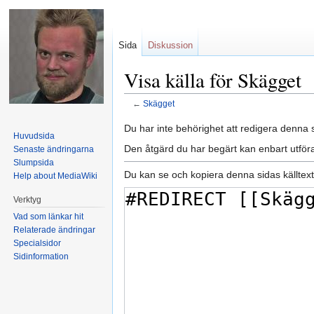
Sida
Diskussion
Visa källa för Skägget
←
Skägget
Hoppa till:
navigering
,
sök
Du har inte behörighet att redigera denna s
Huvudsida
Den åtgärd du har begärt kan enbart utfö
Senaste ändringarna
Slumpsida
Du kan se och kopiera denna sidas källtext
Help about MediaWiki
Verktyg
Vad som länkar hit
Relaterade ändringar
Specialsidor
Sidinformation