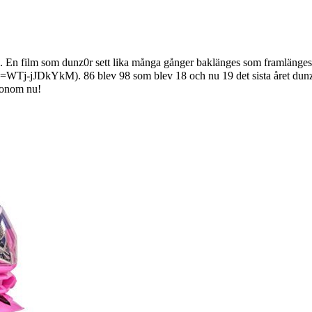
. En film som dunz0r sett lika många gånger baklänges som framlänges.
. 86 blev 98 som blev 18 och nu 19 det sista året dunz0
honom nu!