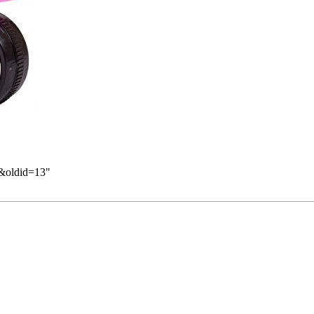
n&oldid=13
"