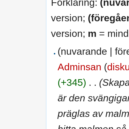
Förklaring:
(nuva
version;
(föregåe
version;
m
= mindr
(nuvarande | fö
Adminsan
(
disk
(+345)
‎
. .
(Skapa
är den svängigar
präglas av mal
hitta malmen så