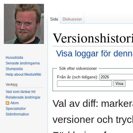
Sida
Diskussion
Versionshisto
Visa loggar för denn
Huvudsida
Hoppa till:
navigering
,
sök
Senaste ändringarna
Sök efter sidversioner
Slumpsida
Help about MediaWiki
Från år (och tidigare):
Verktyg
Vad som länkar hit
Relaterade ändringar
Val av diff: marker
Atom
Specialsidor
Sidinformation
versioner och tryc