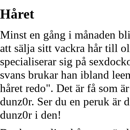
Håret
Minst en gång i månaden bl
att sälja sitt vackra hår til
specialiserar sig på sexdocko
svans brukar han ibland lee
håret redo". Det är få som ä
dunz0r. Ser du en peruk är d
dunz0r i den!