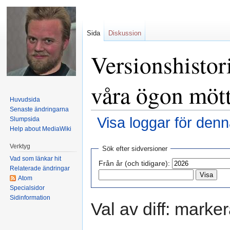
Sida
Diskussion
Versionshistor
våra ögon möt
Huvudsida
Senaste ändringarna
Visa loggar för denn
Slumpsida
Help about MediaWiki
Hoppa till:
navigering
,
sök
Verktyg
Sök efter sidversioner
Vad som länkar hit
Från år (och tidigare):
Relaterade ändringar
Atom
Specialsidor
Sidinformation
Val av diff: marker