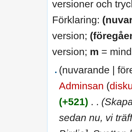
versioner och tryc
Förklaring:
(nuva
version;
(föregåe
version;
m
= mindr
(nuvarande | fö
Adminsan
(
disk
(+521)
‎
. .
(Skapa
sedan nu, vi träf