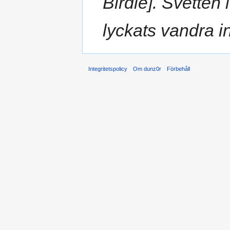
Birdie]. Svetten 
lyckats vandra in 
Integritetspolicy
Om dunz0r
Förbehåll