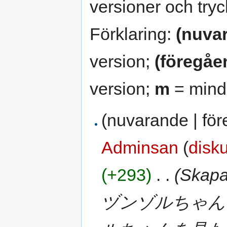
versioner och tryc
Förklaring:
(nuva
version;
(föregåe
version;
m
= mindr
(nuvarande | fö
Adminsan
(
disk
(+293)
‎
. .
(Skap
ヅンゾルちゃん