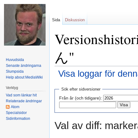
Sida
Diskussion
Versionshis
ん"
Huvudsida
Senaste ändringarna
Visa loggar för denn
Slumpsida
Help about MediaWiki
Hoppa till:
navigering
,
sök
Verktyg
Sök efter sidversioner
Vad som länkar hit
Från år (och tidigare):
Relaterade ändringar
Atom
Specialsidor
Sidinformation
Val av diff: marker