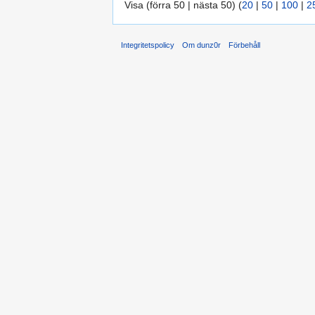
Visa (förra 50 | nästa 50) (
20
|
50
|
100
|
2
Integritetspolicy
Om dunz0r
Förbehåll