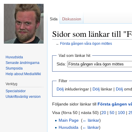
Sida
Diskussion
Sidor som länkar till "
←
Första gången våra ögon möttes
Hoppa till:
navigering
,
sök
Vad som länkar hit
Huvudsida
Senaste ändringarna
Sida:
Slumpsida
Help about MediaWiki
Filter
Verktyg
Dölj
inkluderingar |
Dölj
länkar |
Dölj
omdi
Specialsidor
Utskriftsvänlig version
Följande sidor länkar till
Första gången v
Visa (förra 50 | nästa 50) (
20
|
50
|
100
|
2
Main Page
‎
(
← länkar
)
Huvudsida
‎
(
← länkar
)